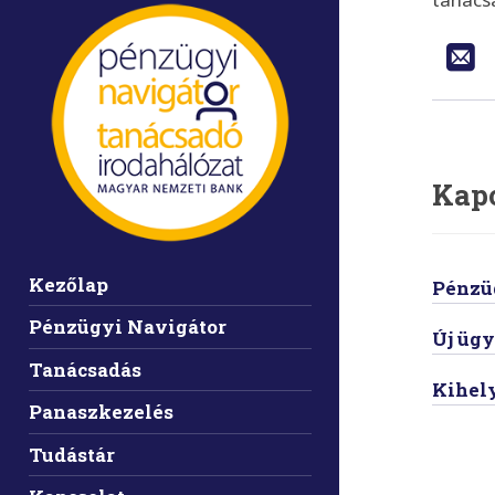
Közöss
E
Kap
Navigáció:
Kezőlap
Pénzü
Pénzügyi Navigátor
Új ügy
Tanácsadás
Kihel
Panaszkezelés
Tudástár