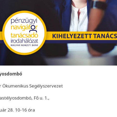
lyosdombó
 Ökumenikus Segélyszervezet
astélyosdombó, Fő u. 1.,
uár 28. 10-16 óra