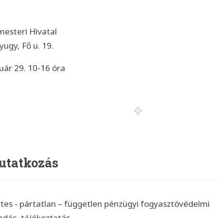
mesteri Hivatal
ugy, Fő u. 19.
uár 29. 10-16 óra
utatkozás
tes - pártatlan – független pénzügyi fogyasztóvédelmi
adás, tájékoztatás