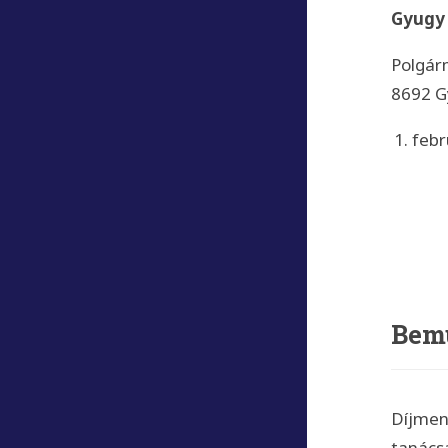
Gyugy
Polgár
8692 Gy
febr
Bem
Díjmen
tanács