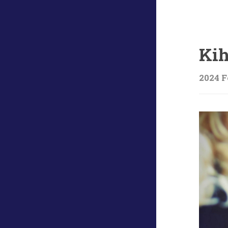
Ugrás:
Kih
2024 F