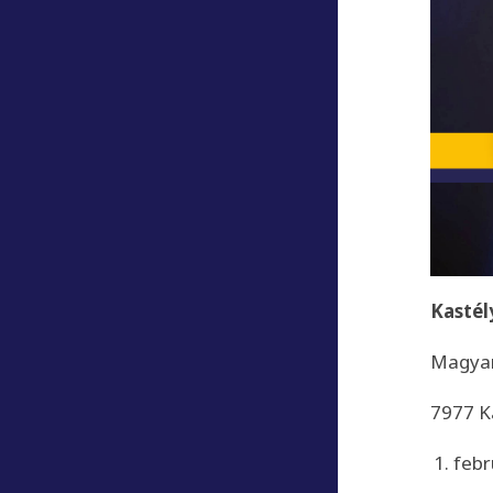
Kasté
Magyar
7977 K
febr