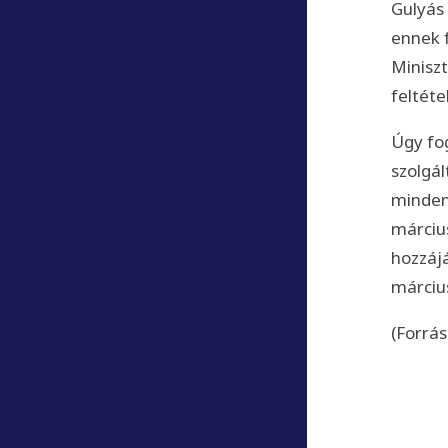
Gulyás
ennek 
Minisz
feltéte
Úgy fo
szolgá
minden 
márciu
hozzájá
márciu
(Forrás