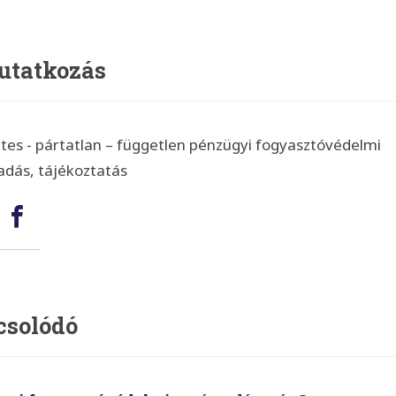
utatkozás
tes - pártatlan – független pénzügyi fogyasztóvédelmi
adás, tájékoztatás
ég:
mail
Facebook
csolódó