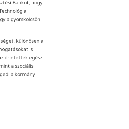
ztési Bankot, hogy
Technológiai
gy a gyorskölcsön
zséget, különösen a
mogatásokat is
az érintettek egész
int a szociális
engedi a kormány