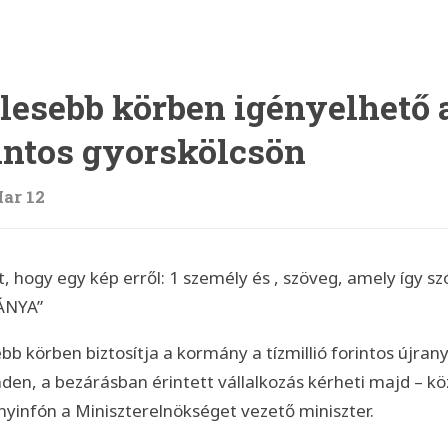
lesebb körben igényelhető a
intos gyorskölcsön
ar 12
bb körben biztosítja a kormány a tízmillió forintos újrany
den, a bezárásban érintett vállalkozás kérheti majd – kö
yinfón a Miniszterelnökséget vezető miniszter.