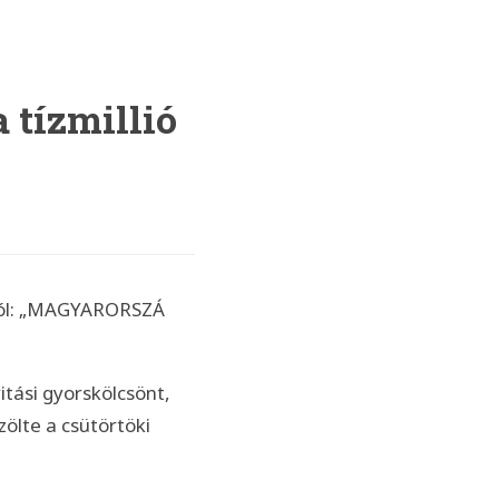
 tízmillió
itási gyorskölcsönt,
zölte a csütörtöki