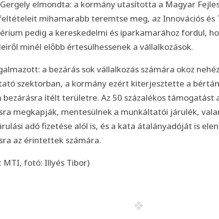
 Gergely elmondta: a kormány utasította a Magyar Fejles
feltételeit mihamarabb teremtse meg, az Innovációs és 
térium pedig a kereskedelmi és iparkamarához fordul, ho
leiről minél előbb értesülhessenek a vállalkozások.
galmazott: a bezárás sok vállalkozás számára okoz nehé
ltató szektorban, a kormány ezért kiterjesztette a bértá
bezárásra ítélt területre. Az 50 százalékos támogatást 
sra megkapják, mentesülnek a munkáltatói járulék, valam
rulási adó fizetése alól is, és a kata átalányadóját is el
sra az érintettek számára.
: MTI, fotó: Illyés Tibor)