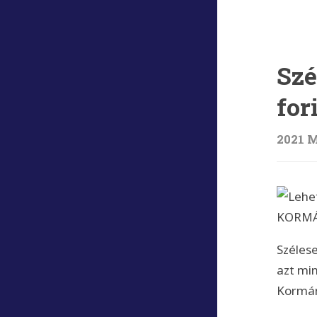
Ugrás:
Szé
for
2021 M
Szélese
azt min
Kormán